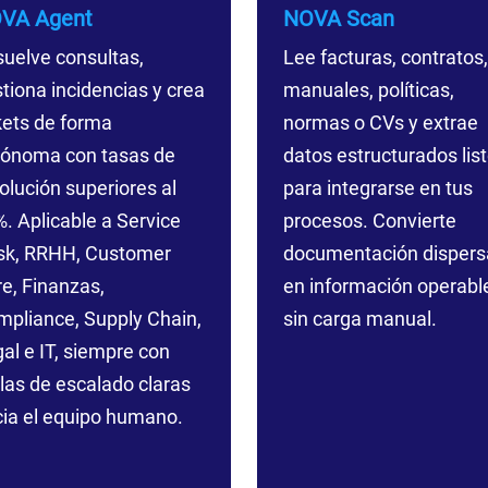
VA Agent
NOVA Scan
uelve consultas,
Lee facturas, contratos,
tiona incidencias y crea
manuales, políticas,
kets de forma
normas o CVs y extrae
tónoma con tasas de
datos estructurados lis
olución superiores al
para integrarse en tus
. Aplicable a Service
procesos. Convierte
sk, RRHH, Customer
documentación dispers
e, Finanzas,
en información operabl
pliance, Supply Chain,
sin carga manual.
al e IT, siempre con
las de escalado claras
ia el equipo humano.