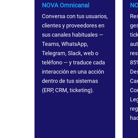
NOVA Omnicanal
NO
Conversa con tus usuarios,
Res
clientes y proveedores en
ges
sus canales habituales —
tic
Teams, WhatsApp,
au
Telegram, Slack, web o
res
teléfono — y traduce cada
85%
interacción en una acción
De
dentro de tus sistemas
Car
(ERP, CRM, ticketing).
Com
Leg
reg
hac