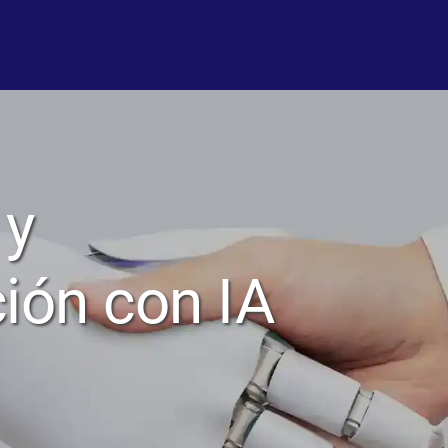
 y
ión con IA