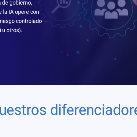
a de gobierno,
e la IA opere con
 riesgo controlado —
 u otros).
uestros diferenciador