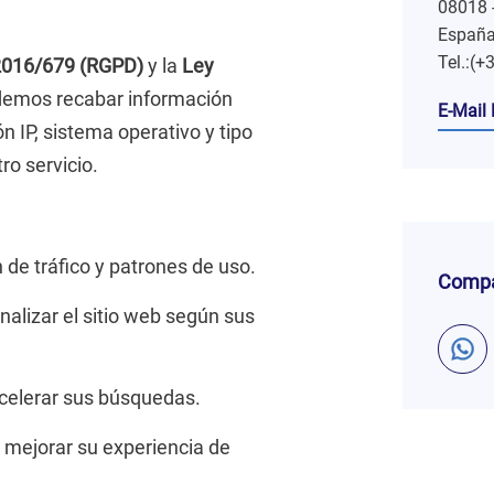
08018 
Españ
Tel.:(+
2016/679 (RGPD)
y la
Ley
demos recabar información
E-Mail
n IP, sistema operativo y tipo
ro servicio.
de tráfico y patrones de uso.
Compa
alizar el sitio web según sus
acelerar sus búsquedas.
a mejorar su experiencia de