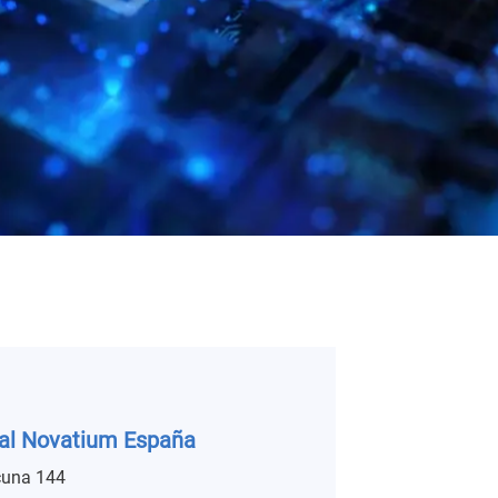
al Novatium España
cuna 144