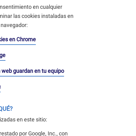
consentimiento en cualquier
inar las cookies instaladas en
u navegador:
okies en Chrome
dge
os web guardan en tu equipo
c
QUÉ?
izadas en este sitio:
prestado por Google, Inc., con