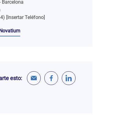
- Barcelona
a
34) [Insertar Teléfono]
 Novatium
rte esto: