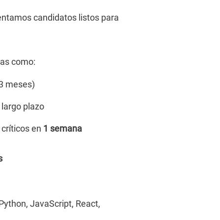
sentamos candidatos listos para
sas como:
 3 meses)
 largo plazo
críticos en
1 semana
s
 Python, JavaScript, React,