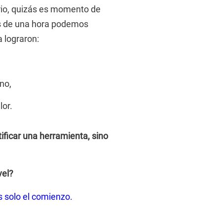
rio, quizás es momento de
s de una hora podemos
 lograron:
rno,
lor.
tificar una herramienta, sino
vel?
s solo el comienzo.