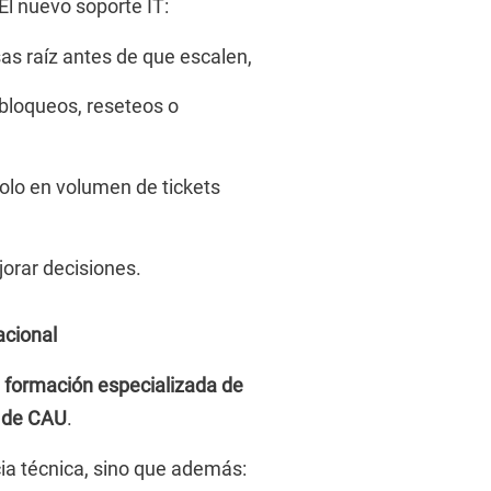
 El nuevo soporte IT:
sas raíz antes de que escalen,
loqueos, reseteos o
solo en volumen de tickets
orar decisiones.
acional
a
formación especializada de
s de CAU
.
ia técnica, sino que además: