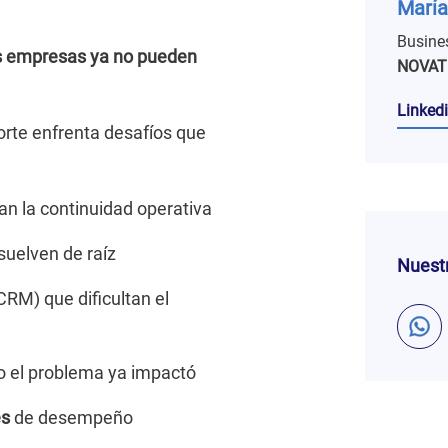
María
Busine
s empresas ya no pueden
NOVAT
Linkedi
orte enfrenta desafíos que
an la continuidad operativa
uelven de raíz
Nuestr
 CRM) que dificultan el
o el problema ya impactó
es
de desempeño