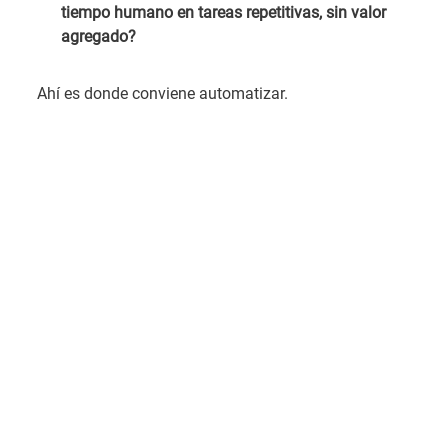
tiempo humano en tareas repetitivas, sin valor
agregado?
Ahí es donde conviene automatizar.
Con una metodología clara, trabajamos así:
1. Diagnóstico de procesos
→ identificamos
tareas duplicadas, cuellos de botella y puntos
de error.
2. Rediseño con sentido práctico
→
eliminamos pasos innecesarios y preparamos
el proceso para escalar.
3. Automatización realista
→ usamos la
herramienta más adecuada (scripts,
integraciones, RPA, APIs, AI Governance
solutions, o IA cuando realmente suma).
Casos reales: automatizaciones sin IA, pero con alto